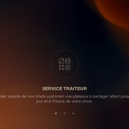
SERVICE TRAITEUR
 auprès de nos chefs sushimen vos plateaux à partager allant jusqu
jour et à l’heure de votre choix.